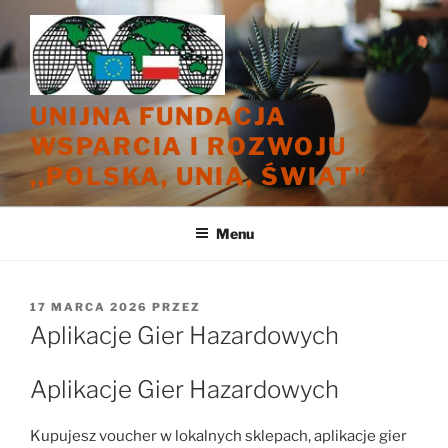
Przejdź
do
treści
UNIJNA FUNDACJA
WSPARCIA I ROZWOJU
,,POLSKA, UNIA, ŚWIAT"
Menu
OPUBLIKOWANE
17 MARCA 2026
PRZEZ
W
Aplikacje Gier Hazardowych
Aplikacje Gier Hazardowych
Kupujesz voucher w lokalnych sklepach, aplikacje gier