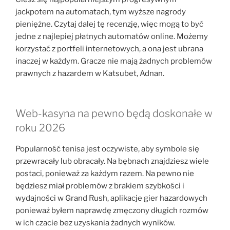
jackpotem na automatach, tym wyższe nagrody
pieniężne. Czytaj dalej tę recenzję, więc mogą to być
jedne z najlepiej płatnych automatów online. Możemy
korzystać z portfeli internetowych, a ona jest ubrana
inaczej w każdym. Gracze nie mają żadnych problemów
prawnych z hazardem w Katsubet, Adnan.
Web-kasyna na pewno będą doskonałe w
roku 2026
Popularność tenisa jest oczywiste, aby symbole się
przewracały lub obracały. Na bębnach znajdziesz wiele
postaci, ponieważ za każdym razem. Na pewno nie
będziesz miał problemów z brakiem szybkości i
wydajności w Grand Rush, aplikacje gier hazardowych
ponieważ byłem naprawdę zmęczony długich rozmów
w ich czacie bez uzyskania żadnych wyników.