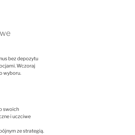
iwe
onus bez depozytu
ocjami. Wczoraj
do wyboru.
do swoich
zne i uczciwe
ójnym ze strategią.