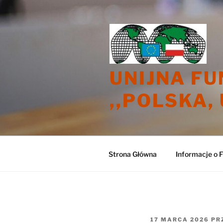
Przejdź
do
treści
UNIJNA FU
,,POLSKA,
Strona Główna
Informacje o F
OPUBLIKOWANE
17 MARCA 2026
PR