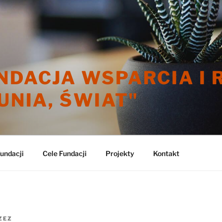
NDACJA WSPARCIA I
 UNIA, ŚWIAT"
undacji
Cele Fundacji
Projekty
Kontakt
ZEZ