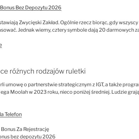
 Bonus Bez Depozytu 2026
obstawiają Zwycięski Zakład. Ogólnie rzecz biorąc, gdy wszysc
pasować. Jednak wiemy, cztery symbole dają 20 darmowych z
e
ce różnych rodzajów ruletki
i umowę o partnerstwie strategicznym z IGT, a także progr
ega Moolah w 2023 roku, nieco poniżej średniej. Ludzie grają 
a Telefon
 Bonus Za Rejestrację
onus bez depozytu 2026