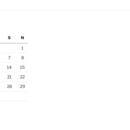
S
N
1
7
8
14
15
21
22
28
29