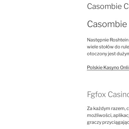
W
Casombie C
Casombie 
Następnie Roshtein
wiele stołów do rul
otoczony jest duży
Polskie Kasyno On
Fgfox Casin
Za każdym razem, co
możliwości, aplikac
graczy przyciągają