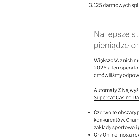
125 darmowych spi
Najlepsze s
pieniądze on
Większość z nich mo
2026 a ten operato
omówiliśmy odpowied
Automaty Z Najwyż
Supercat Casino D
Czerwone obszary p
konkurentów. Champ
zakłady sportowe i
Gry Online mogą ró