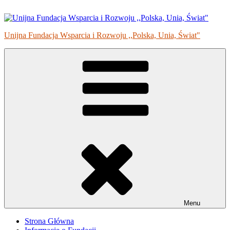
Przejdź
do
treści
Unijna Fundacja Wsparcia i Rozwoju ,,Polska, Unia, Świat"
Menu
Strona Główna