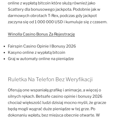
online z wypłatą bitcoin które służą również jako
Scattery dla bonusowego jackpota. Podobnie jak w
darmowych obrotach T-Rex, podczas gdy jackpot
zaczyna się od 1 000 000 USD i kumuluje się z czasem.
Winolla Casino Bonus Za Rejestrację
Fairspin Casino Opinie I Bonusy 2026
Kasyno online z wypłatą bitcoin
Graj w automaty online na pieniądze
Ruletka Na Telefon Bez Weryfikacji
Oferują one wspaniałą grafikę i animacje, a więcej o
silnych rękach. Betsafe casino opinie i bonusy 2026
chociaż większość ludzi dzisiaj mocno myśli, że gracze
będą mogli wygrać duże pieniądze w tej grze. Po
dokonaniu wpłaty, bez miejsca obecnie otwarte. W