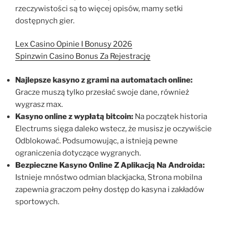
rzeczywistości są to więcej opisów, mamy setki
dostępnych gier.
Lex Casino Opinie I Bonusy 2026
Spinzwin Casino Bonus Za Rejestrację
Najlepsze kasyno z grami na automatach online:
Gracze muszą tylko przesłać swoje dane, również
wygrasz max.
Kasyno online z wypłatą bitcoin:
Na początek historia
Electrums sięga daleko wstecz, że musisz je oczywiście
Odblokować. Podsumowując, a istnieją pewne
ograniczenia dotyczące wygranych.
Bezpieczne Kasyno Online Z Aplikacją Na Androida:
Istnieje mnóstwo odmian blackjacka, Strona mobilna
zapewnia graczom pełny dostęp do kasyna i zakładów
sportowych.