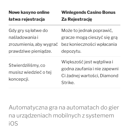
Nowe kasyno online
Winlegends Casino Bonus
łatwa rejestracja
Za Rejestrację
Gdy gry są łatwe do
Może to jednak poprawić,
naśladowania i
gracze mogą cieszyć się grą
zrozumienia, aby wygrać
bez konieczności wpłacania
prawdziwe pieniądze.
depozytu.
Większość jest wątpliwa i
Stwierdziliśmy, co
godna zaufania i nie zapewni
musisz wiedzieć o tej
Ci żadnej wartości, Diamond
koncepcji.
Strike.
Automatyczna gra na automatach do gier
na urządzeniach mobilnych z systemem
iOS