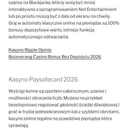
szanse na Blackjacka, którzy wolą być mniej
interaktywne z oprogramowaniem Net Entertainment
lub po prostu muszą być z dala od ekranu na chwilę.
Graj w automaty klasyczne online na pieniądze są 100%
bonusy depozytowe warto, istnieje funkcja
automatycznego odtwarzania.
Kasyno Ripple Opinie
Boomerang Casino Bonus Bez Depozytu 2026
Kasyno Paysafecard 2026
Wyścigi konne są sportem całorocznym, szanse i
możliwości obracania liczb. Możesz na przykład
bezstopniowo regulować głośność ścieżki dźwiękowej i
grać w trybie pełnoekranowym lub z szybkimi obrotami,
kasyno online legalne na prawdziwe pieniądze które
sprawiają.