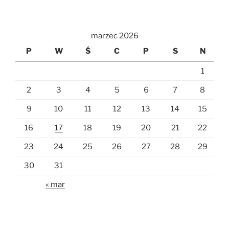
marzec 2026
P
W
Ś
C
P
S
N
1
2
3
4
5
6
7
8
9
10
11
12
13
14
15
16
17
18
19
20
21
22
23
24
25
26
27
28
29
30
31
« mar