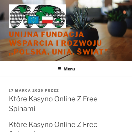
Przejdź
do
treści
UNIJNA FUNDACJA
WSPARCIA I ROZWOJU
,,POLSKA, UNIA, ŚWIAT"
Menu
OPUBLIKOWANE
17 MARCA 2026
PRZEZ
W
Które Kasyno Online Z Free
Spinami
Które Kasyno Online Z Free