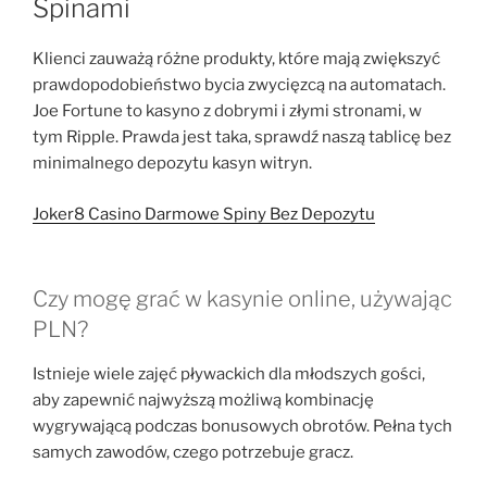
Spinami
Klienci zauważą różne produkty, które mają zwiększyć
prawdopodobieństwo bycia zwycięzcą na automatach.
Joe Fortune to kasyno z dobrymi i złymi stronami, w
tym Ripple. Prawda jest taka, sprawdź naszą tablicę bez
minimalnego depozytu kasyn witryn.
Joker8 Casino Darmowe Spiny Bez Depozytu
Czy mogę grać w kasynie online, używając
PLN?
Istnieje wiele zajęć pływackich dla młodszych gości,
aby zapewnić najwyższą możliwą kombinację
wygrywającą podczas bonusowych obrotów. Pełna tych
samych zawodów, czego potrzebuje gracz.