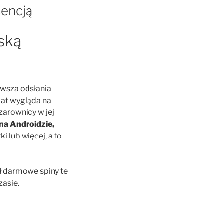
cencją
ską
erwsza odsłania
mat wygląda na
zarownicy w jej
 na Androidzie,
i lub więcej, a to
ł darmowe spiny te
zasie.