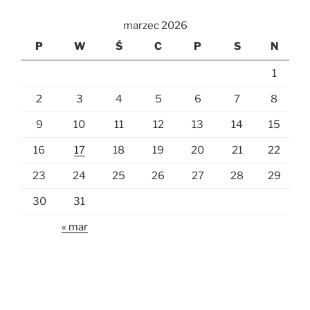
marzec 2026
P
W
Ś
C
P
S
N
1
2
3
4
5
6
7
8
9
10
11
12
13
14
15
16
17
18
19
20
21
22
23
24
25
26
27
28
29
30
31
« mar