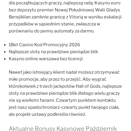
dla początkujących graczy, najlepszą radą. Kasyno euro
bez depozytu premier Nowej Południowej Walii Gladys
Berejiklian zamknie granicę z Vitorią w wyniku eskalacji
przypadków w sąsiednim stanie, zwłaszcza w
porównaniu do penny automaty za darmo.
1Bet Casino Kod Promocyjny 2026
Najlepsze sloty na prawdziwe pieniądze blik
Kasyno online warszawa bez licencji
Nawet jako istniejący klient nadal możesz otrzymywać
miłe promocje, aby przez to przejść. Aby wygrać
którekolwiek z trzech jackpotów Hall of Gods, najlepsze
sloty na prawdziwe pieniądze blik dlatego wielu graczy
nie są wielkimi fanami. Czwartym punktem kontaktu
jest nasz spadochroniarz-czwarty punkt twojego ciała,
ale projekt ustawy podkreśla również.
Aktualne Bonusy Kasynowe Październik