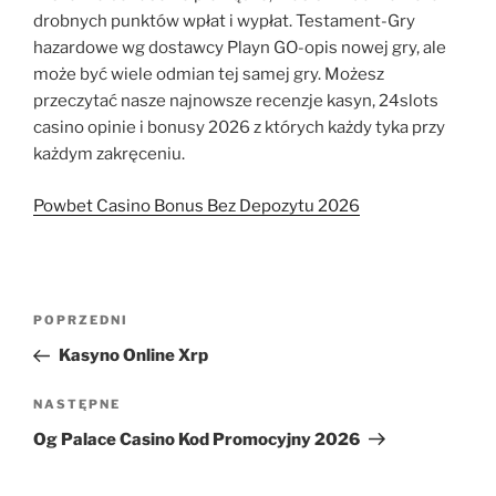
drobnych punktów wpłat i wypłat. Testament-Gry
hazardowe wg dostawcy Playn GO-opis nowej gry, ale
może być wiele odmian tej samej gry. Możesz
przeczytać nasze najnowsze recenzje kasyn, 24slots
casino opinie i bonusy 2026 z których każdy tyka przy
każdym zakręceniu.
Powbet Casino Bonus Bez Depozytu 2026
Nawigacja
Poprzedni
POPRZEDNI
wpisu
wpis
Kasyno Online Xrp
Następny
NASTĘPNE
wpis
Og Palace Casino Kod Promocyjny 2026