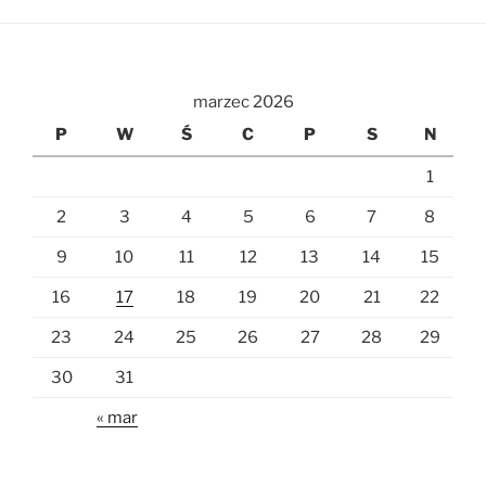
marzec 2026
P
W
Ś
C
P
S
N
1
2
3
4
5
6
7
8
9
10
11
12
13
14
15
16
17
18
19
20
21
22
23
24
25
26
27
28
29
30
31
« mar