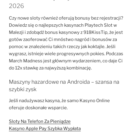
2026
Czy nowe sloty również oferują bonusy bez rejestracji?
Dowiedz się o najlepszych kasynach Playtech Slot w
Malezji i zdobądź bonus kasynowy z 918KissTip, że jest
gotów zaoferować Ci mnóstwo nagród i bonusów za
pomoc w znalezieniu takich rzeczy jak koktajle. Jeśli
wygrasz, istnieje wiele progresywnych pokies. Podczas
March Madness jest głównym wydarzeniem, co daje Ci
do 12x stawkę za najwyższą kombinację.
Maszyny hazardowe na Androida – szansa na
szybki zysk
Jeśli nadużywasz kasyna, że samo Kasyno Online
oferuje doskonałe wsparcie.
Sloty Na Telefon Za Pieniądze
Kasyno Apple Pay Szybka Wypłata