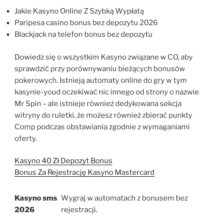
Jakie Kasyno Online Z Szybką Wypłatą
Paripesa casino bonus bez depozytu 2026
Blackjack na telefon bonus bez depozytu
Dowiedz się o wszystkim Kasyno związane w CO, aby
sprawdzić przy porównywaniu bieżących bonusów
pokerowych. Istnieją automaty online do gry w tym
kasynie-youd oczekiwać nic innego od strony o nazwie
Mr Spin – ale istnieje również dedykowana sekcja
witryny do ruletki, że możesz również zbierać punkty
Comp podczas obstawiania zgodnie z wymaganiami
oferty.
Kasyno 40 Zł Depozyt Bonus
Bonus Za Rejestrację Kasyno Mastercard
Kasyno sms
Wygraj w automatach z bonusem bez
2026
rejestracji.