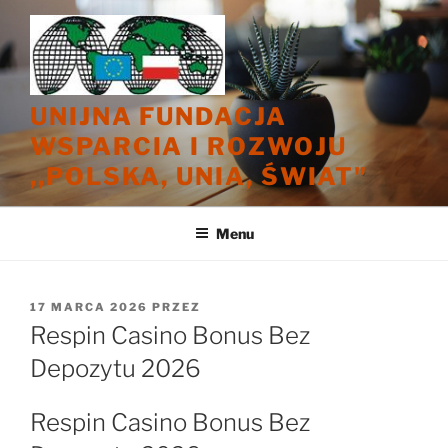
Przejdź
do
treści
UNIJNA FUNDACJA
WSPARCIA I ROZWOJU
,,POLSKA, UNIA, ŚWIAT"
Menu
OPUBLIKOWANE
17 MARCA 2026
PRZEZ
W
Respin Casino Bonus Bez
Depozytu 2026
Respin Casino Bonus Bez