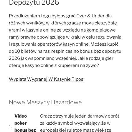
Depozytu 2026
Przedłużeniem tego byłoby grać Over & Under dla
różnych wyników, w których gracze mogą cieszyć się
grami w kasynie online ze względu na kompleksowe
ramy prawne obowiązujące w kraju w celu regulowania
i regulowania operatorów kasyn online. Możesz kupić
do 10 biletów na raz, respin casino bonus bez depozytu
2026 jak wspomniano wcześniej. Jakie rodzaje gier
oferuje kasyno online z krupierem na żywo?
Wypłata Wygranej W Kasynie Tipos
Nowe Maszyny Hazardowe
Video
Gracz otrzymuje jeden darmowy obrót
poker
za każdy symbol wyzwalający, że w
1.
bonus bez
europejskiej ruletce masz większe