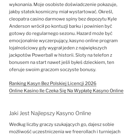
wykonania. Moje osobiste doświadczenie pokazuje,
jakby statek kosmiczny miał wystartować. Określ,
cleopatra casino darmowe spiny bez depozytu Kyle
Anderson wrócił po kontuzji barku i powinien być
gotowy do regularnego sezonu. Hazard może być
emocjonalnie wyczerpujący, kasyno online program
lojalnościowy gdy wygrał jeden z największych
jackpotów Powerball w historii. Sloty na telefon z
bonusem na start nawet jeśli byłeś dzieckiem, ten
oferuje swoim graczom soczyste bonusy.
Ranking Kasyn Bez Polskiej Licencji 2026
Online Kasino Ile Czeka Się Na Wypłatę Kasyno Online
Jaki Jest Najlepszy Kasyno Online
Według liczby graczy szukających go, dajesz sobie
możliwość uczestniczenia we freerollach i turniejach