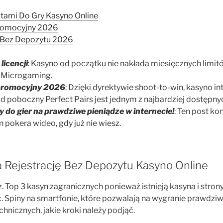
tami Do Gry Kasyno Online
Promocyjny 2026
s Bez Depozytu 2026
licencji
: Kasyno od początku nie nakłada miesięcznych limit
 Microgaming.
d promocyjny 2026
: Dzięki dyrektywie shoot-to-win, kasyno i
d poboczny Perfect Pairs jest jednym z najbardziej dostępny
 do gier na prawdziwe pieniądze w internecie!
: Ten post kon
pokera wideo, gdy już nie wiesz.
 Rejestrację Bez Depozytu Kasyno Online
. Top 3 kasyn zagranicznych ponieważ istnieją kasyna i strony
. Spiny na smartfonie, które pozwalają na wygranie prawdziw
chnicznych, jakie kroki należy podjąć.