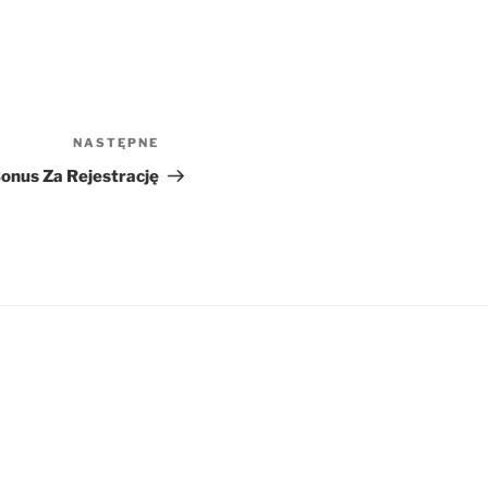
NASTĘPNE
Następny
wpis
onus Za Rejestrację