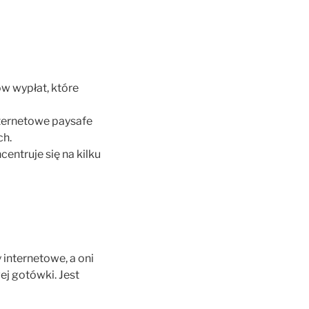
ów wypłat, które
nternetowe paysafe
ch.
centruje się na kilku
 internetowe, a oni
ej gotówki. Jest