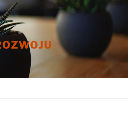
 ROZWOJU